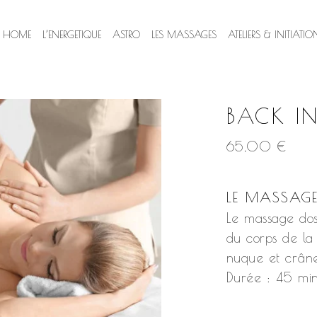
HOME
L’ENERGETIQUE
ASTRO
LES MASSAGES
ATELIERS & INITIATIO
BACK I
65,00
€
LE MASSAGE
Le massage dos
du corps de la
nuque et crâne
Durée : 45 mi