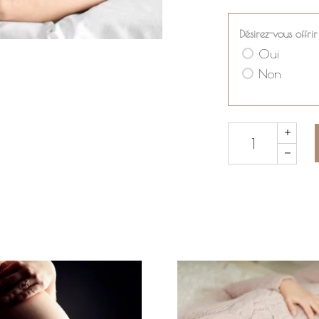
Désirez-vous offr
Oui
Non
Quantity