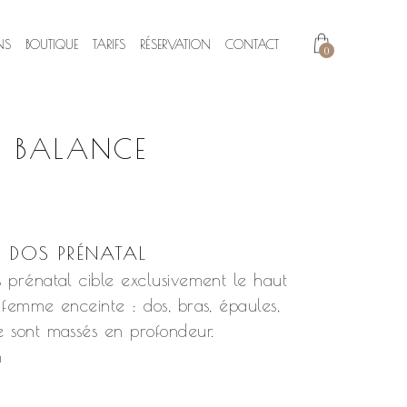
NS
BOUTIQUE
TARIFS
RÉSERVATION
CONTACT
0
N BALANCE
 DOS PRÉNATAL
 prénatal cible exclusivement le haut
 femme enceinte : dos, bras, épaules,
 sont massés en profondeur.
n