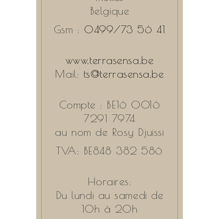
Belgique
Gsm :
0499/73 56 41
www.terrasensa.be
Mail:
ts@terrasensa.be
Compte : BE16 0016
7291 7974
au nom de Rosy Djuissi
TVA: BE848 382 586
Horaires:
Du lundi au samedi de
10h à 20h