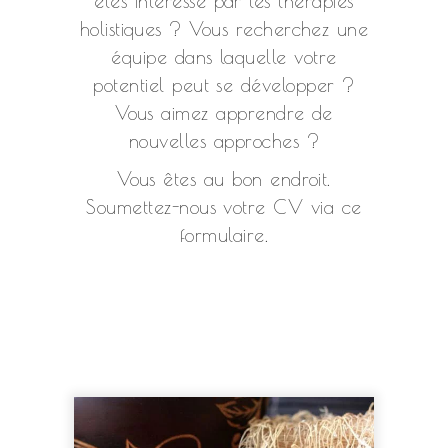
êtes intéressé par les thérapies
holistiques ? Vous recherchez une
équipe dans laquelle votre
potentiel peut se développer ?
Vous aimez apprendre de
nouvelles approches ?
Vous êtes au bon endroit.
Soumettez-nous votre CV via ce
formulaire.