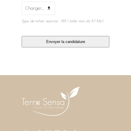
Charger.....
Type de fichier autorisé : PDF ( taille max de 10 Mo)
Envoyer la candidature
This
field
should
be
left
blank