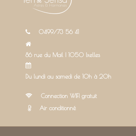
0499/73 56 41
86 rue du Mail | 1050 Ixelles
Du lundi au samedi de 10h à 20h
Connection WIFI gratuit
Air conditionné