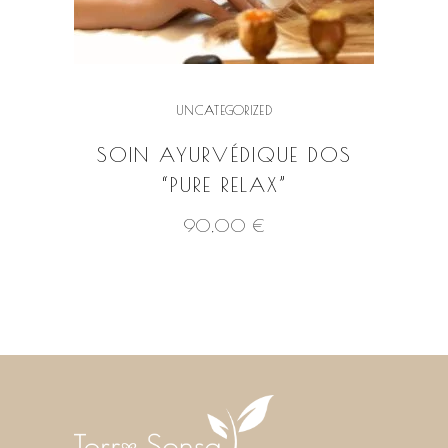
product
page
UNCATEGORIZED
SOIN AYURVÉDIQUE DOS
“PURE RELAX”
90,00
€
VOIR LE PRODUIT