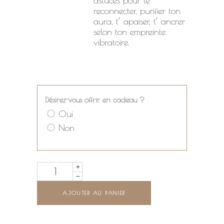
astuces pour te
reconnecter, purifier ton
aura, t’ apaiser, t’ ancrer
selon ton empreinte
vibratoire.
Désirez-vous offrir en cadeau ?
Oui
Non
Quantity
AJOUTER AU PANIER