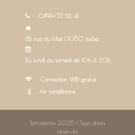
0499/73 56 41
86 rue du Mail | 1050 Ixelles
Du lundi au samedi de 10h à 20h
Connection WIFI gratuit
Air conditionné
Terrasensa 2025 | Tous droits
réservés