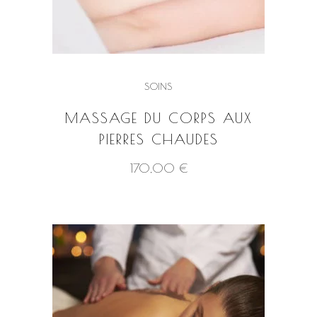
SOINS
MASSAGE DU CORPS AUX
PIERRES CHAUDES
This
170,00
€
product
has
VOIR LE PRODUIT
multiple
variants.
The
options
may