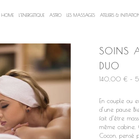
HOME
L’ENERGETIQUE
ASTRO
LES MASSAGES
ATELIERS & INITIATIO
SOINS 
DUO
140,00
€
–
En couple ou en
d’une pause Bi
fait d’être mas
même cabine. C
Cocon, pensé p