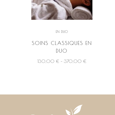
EN DUO
SOINS CLASSIQUES EN
DUO
Price
This
130,00
€
–
370,00
€
range:
product
130,00 €
through
has
370,00 €
VOIR LE PRODUIT
multiple
variants.
The
options
may