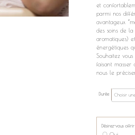
et confortablem
parmi nos diffé
avantageux “ma
des soins de l
aromatiques) e
énergétiques q
Souhaitez vous
faisant masser
nous le précis
Durée
Choisir un
Désirez-vous offr
Oui