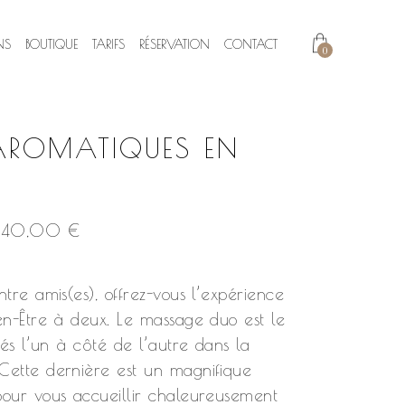
NS
BOUTIQUE
TARIFS
RÉSERVATION
CONTACT
0
AROMATIQUES EN
Price
540,00
€
range:
140,00 €
through
tre amis(es), offrez-vous l’expérience
540,00 €
en-Être à deux. Le massage duo est le
sés l’un à côté de l’autre dans la
ette dernière est un magnifique
our vous accueillir chaleureusement